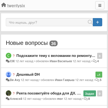
twentysix
Новые вопросы
36
Подскажите тему с веломании по ремонту кареток шимано
0
CIX
12 лет назад
•
обновлен
Иван Васильев
12 лет назад
•
4
Дешевый DH
+1
De Avy
12 лет назад
•
обновлен
Иван Гаврыш
12 лет назад
•
5
Реята посоветуйте обода для ДХ. байка надежные но бюджетненькие.
Задан
0
Алексей
12 лет назад
•
обновлен
mor
12 лет назад
•
8