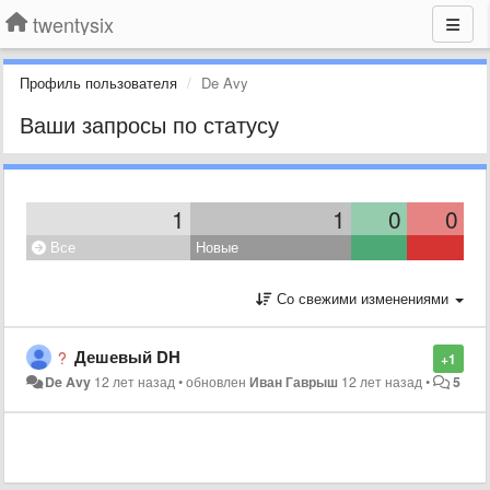
twentysix
Профиль пользователя
De Avy
Ваши запросы по статусу
1
1
0
0
Все
Новые
Со свежими изменениями
Дешевый DH
+1
De Avy
12 лет назад
•
обновлен
Иван Гаврыш
12 лет назад
•
5