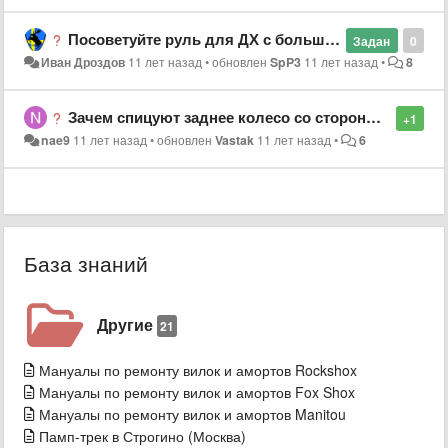
Посоветуйте руль для ДХ с большим флексом.
Задан
0
Иван Дроздов
11 лет назад
•
обновлен
SpP3
11 лет назад
•
8
Зачем спицуют заднее колесо со стороны каеты более толстыми спицами? Например вилсет ztr flow ex 29
+1
nae9
11 лет назад
•
обновлен
Vastak
11 лет назад
•
6
База знаний
Другие
21
Мануалы по ремонту вилок и амортов Rockshox
Мануалы по ремонту вилок и амортов Fox Shox
Мануалы по ремонту вилок и амортов Manitou
Памп-трек в Строгино (Москва)