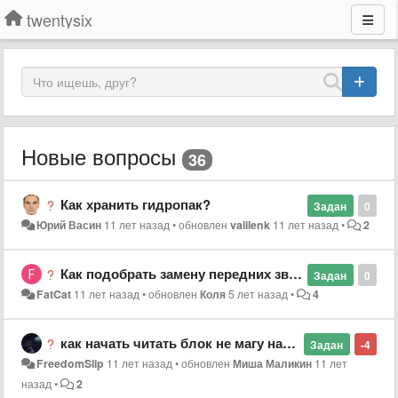
twentysix
Новые вопросы
36
Как хранить гидропак?
Задан
0
Юрий Васин
11 лет назад
•
обновлен
valilenk
11 лет назад
•
2
Как подобрать замену передних звезд
Задан
0
FatCat
11 лет назад
•
обновлен
Коля
5 лет назад
•
4
как начать читать блок не магу найти кнопку?
Задан
-4
FreedomSlip
11 лет назад
•
обновлен
Миша Маликин
11 лет
назад
•
2