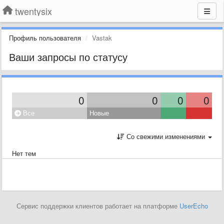
twentysix
Профиль пользователя
Vastak
Ваши запросы по статусу
0
0
0
0
Все
Новые
Со свежими изменениями
Нет тем
Сервис поддержки клиентов работает на платформе
UserEcho