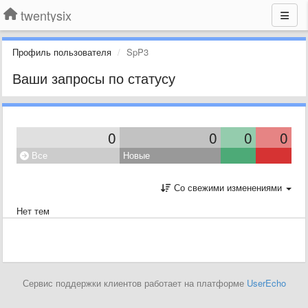
twentysix
Профиль пользователя
SpP3
Ваши запросы по статусу
0
0
0
0
Все
Новые
Со свежими изменениями
Нет тем
Сервис поддержки клиентов работает на платформе
UserEcho