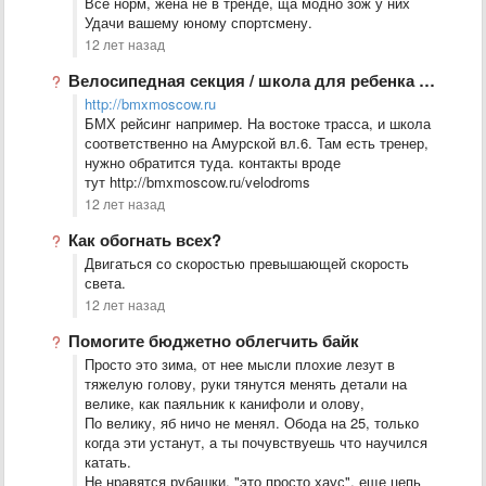
Все норм, жена не в тренде, ща модно зож у них
Удачи вашему юному спортсмену.
12 лет назад
Велосипедная секция / школа для ребенка в Москве
http://bmxmoscow.ru
БМХ рейсинг например. На востоке трасса, и школа
соответственно на Амурской вл.6. Там есть тренер,
нужно обратится туда. контакты вроде
тут http://bmxmoscow.ru/velodroms
12 лет назад
Как обогнать всех?
Двигаться со скоростью превышающей скорость
света.
12 лет назад
Помогите бюджетно облегчить байк
Просто это зима, от нее мысли плохие лезут в
тяжелую голову, руки тянутся менять детали на
велике, как паяльник к канифоли и олову,
По велику, яб ничо не менял. Обода на 25, только
когда эти устанут, а ты почувствуешь что научился
катать.
Не нравятся рубашки, "это просто хаус", еще цепь