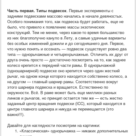
Часть первая. Типы подвесок
. Первые эксперименты с
задними подвесками массово начались в начале девяностых.
Особого понимания того, как подвеска будет работать, еще не
было, что привело к появлению массы экзотических
конструкций. Тем не менее, через какое-то время большинство
из них благополучно кануло в Лету, а самые удачные варианты
без особых изменений дожили и до сегодняшнего дня. Первое,
что нужно понять и осознать — подвесок существует ровно два
типа — однорычажные и четырехрычажные. Отличить их друг от
друга очень просто — достаточно посмотреть на то, как заднее
колесо крепится к передней части рамы. В однорычажной
(одношарнирной) подвеске оно крепится через один жесткий
рычаг, на одном конце которого находится собственно колесо, а
на другом — главный шарнир рамы. Соответственно вокруг
этого шарнира подвеска и вращается. Естественно по
окружности. Всё. В раме может быть еще миллион разных
линков и рычагов, но принцип остается тем же — есть жестко
заданный центр вращения подвески (ICC), который находится в
центре главного шарнира и никуда не перемещается (это
важно!!!).
Давайте для наглядности посмотрим на картинки:
«Классическая» однорычажка — никаких дополнительных