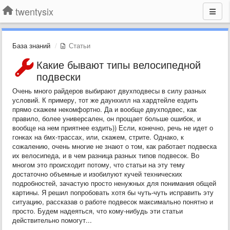
twentysix
База знаний
Статьи
Какие бывают типы велосипедной
подвески
Очень много райдеров выбирают двухподвесы в силу разных
условий. К примеру, тот же даунхилл на хардтейле ездить
прямо скажем некомфортно. Да и вообще двухподвес, как
правило, более универсален, он прощает больше ошибок, и
вообще на нем приятнее ездить)) Если, конечно, речь не идет о
гонках на бмх-трассах, или, скажем, стрите. Однако, к
сожалению, очень многие не знают о том, как работает подвеска
их велосипеда, и в чем разница разных типов подвесок. Во
многом это происходит потому, что статьи на эту тему
достаточно объемные и изобилуют кучей технических
подробностей, зачастую просто ненужных для понимания общей
картины. Я решил попробовать хотя бы чуть-чуть исправить эту
ситуацию, рассказав о работе подвесок максимально понятно и
просто. Будем надеяться, что кому-нибудь эти статьи
действительно помогут...