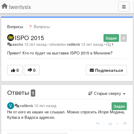
twentysix
Вопросы
Вопросы
ISPO 2015
Задан
0
aacho
12 лет назад
•
обновлен
valilenk
12 лет назад
•
1
Привет! Кто-то будет на выставке ISPO 2015 в Мюнхене?
0
0
Подписаться
Ответы
1
Старые сверху
valilenk
12 лет назад
Задан
Ни от кого из наших не слышал. Можно спросить Игоря Модина,
Кубаса и Вадоса адресно.
|